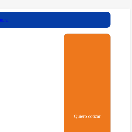
om.pe
Quiero cotizar