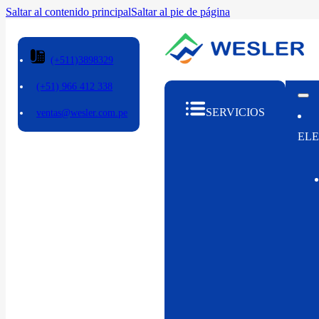
Saltar al contenido principal
Saltar al pie de página
(+511)3898329
(+51) 966 412 338
SERVICIOS
ventas@wesler.com.pe
ELE