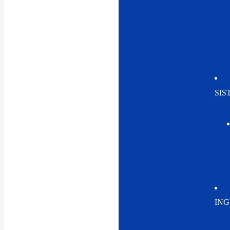
SIS
ING