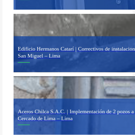
Edificio Hermanos Catarí | Correctivos de instalacion
San Miguel – Lima
Mantenimiento preventivo a grupo electrógeno, pruebas iniciales
Aceros Chilca S.A.C. | Implementación de 2 pozos a 
Cercado de Lima – Lima
Renovación de instalaciones eléctricas, desmontaje de tuberías