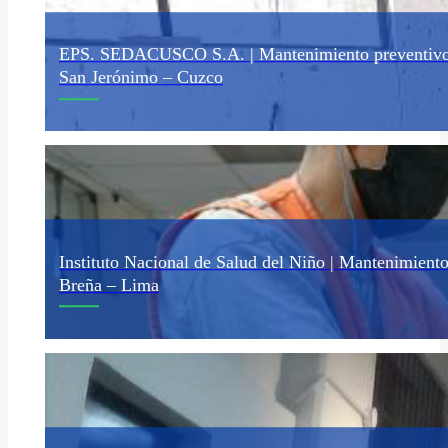
EPS. SEDACUSCO S.A. | Mantenimiento preventivo 
San Jerónimo – Cuzco
El mantenimiento preventivo de un sistema de extracción de m
Instituto Nacional de Salud del Niño | Mantenimient
Breña – Lima
Mantenimiento preventivo mayor de 2000 horas, rectificación