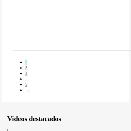
Inspección de tableros eléctricos, como estudio de calidad de e
1
2
3
…
5
→
Videos destacados