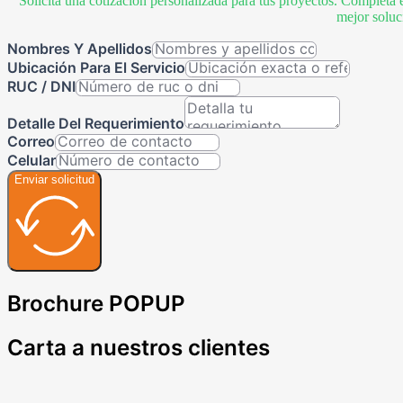
Solicita una cotización personalizada para tus proyectos. Completa 
mejor soluc
Nombres Y Apellidos
Ubicación Para El Servicio
RUC / DNI
Detalle Del Requerimiento
Correo
Celular
Enviar solicitud
Brochure POPUP
Carta a nuestros clientes