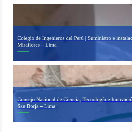
Colegio de Ingenieros del Perú | Suministro e instala
Miraflores – Lima
Excavación; rellenado con tierra de chacra, bentonita, dosis q
Consejo Nacional de Ciencia, Tecnología e Innovaci
San Borja – Lima
Desmontaje de aires acondicionados (A/A), suministro e insta