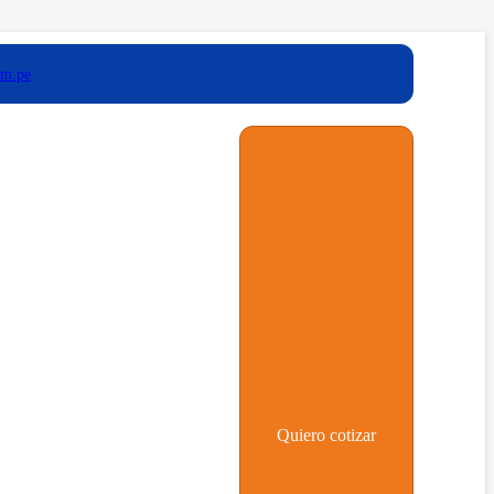
om.pe
Quiero cotizar