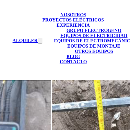
NOSOTROS
PROYECTOS ELÉCTRICOS
EXPERIENCIA
GRUPO ELECTRÓGENO
EQUIPOS DE ELECTRICIDAD
ALQUILER
EQUIPOS DE ELECTROMECÁNI
EQUIPOS DE MONTAJE
OTROS EQUIPOS
BLOG
CONTACTO