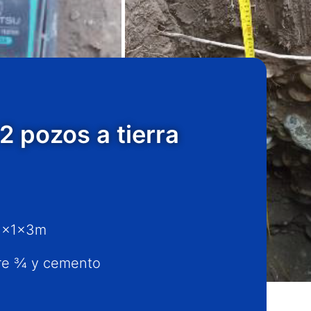
 pozos a tierra
 1x1x3m
bre ¾ y cemento