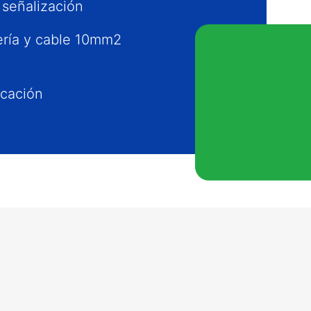
y señalización
bería y cable 10mm2
< 5ohm
icación