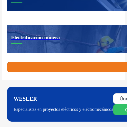
Electrificación minera
Úne
WESLER
Especialistas en proyectos eléctricos y eléctromecánicos