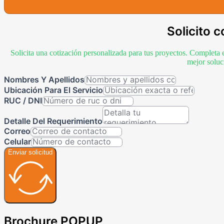
Solicito c
Solicita una cotización personalizada para tus proyectos. Completa 
mejor soluc
Nombres Y Apellidos
Ubicación Para El Servicio
RUC / DNI
Detalle Del Requerimiento
Correo
Celular
Enviar solicitud
Brochure POPUP