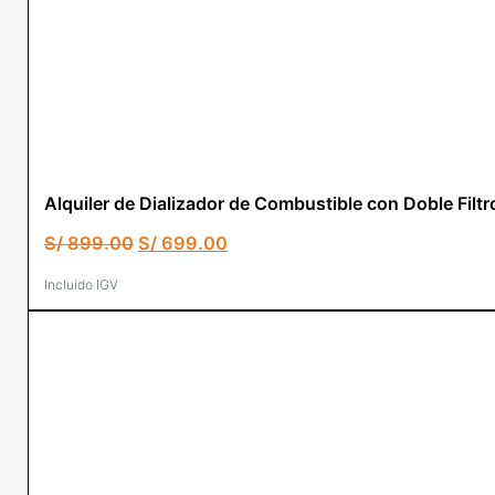
Alquiler de Dializador de Combustible con Doble Fi
El
El
S/
899.00
S/
699.00
precio
precio
original
actual
Incluido IGV
era:
es:
S/ 899.00.
S/ 699.00.