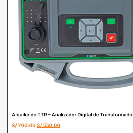
Alquiler de TTR – Analizador Digital de Transform
El
El
S/
700.00
S/
550.00
precio
precio