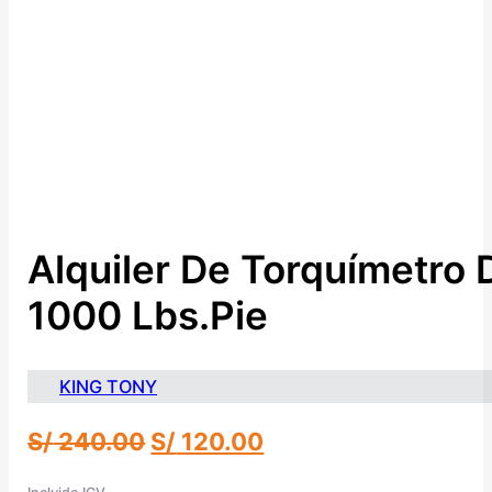
Alquiler De Torquímetro
1000 Lbs.pie
KING TONY
El
El
S/
240.00
S/
120.00
precio
precio