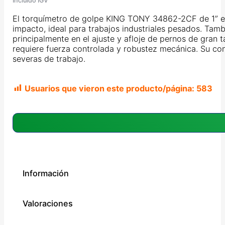
original
actual
Incluido IGV
era:
es:
El torquímetro de golpe KING TONY 34862-2CF de 1” es 
S/ 240.00.
S/ 120.00.
impacto, ideal para trabajos industriales pesados. Tamb
principalmente en el ajuste y afloje de pernos de gran
requiere fuerza controlada y robustez mecánica. Su con
severas de trabajo.
Usuarios que vieron este producto/página:
583
Información
Valoraciones