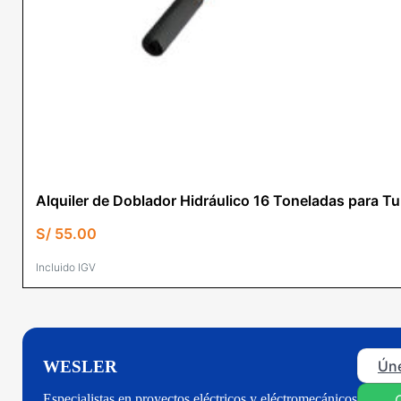
Alquiler de Doblador Hidráulico 16 Toneladas para 
S/
55.00
Incluido IGV
Úne
WESLER
Especialistas en proyectos eléctricos y eléctromecánicos