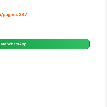
o/página:
347
r vía WhatsApp