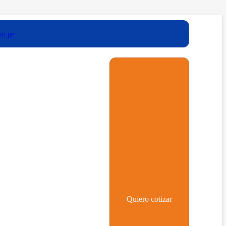
om.pe
Quiero cotizar