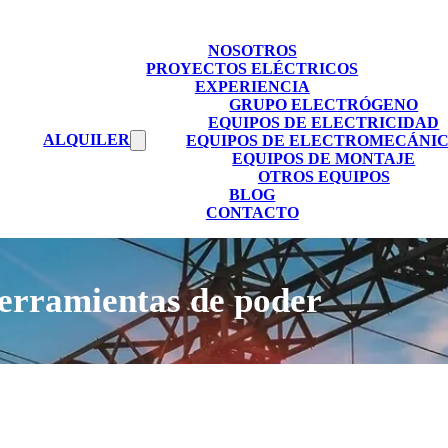
NOSOTROS
PROYECTOS ELÉCTRICOS
EXPERIENCIA
GRUPO ELECTRÓGENO
EQUIPOS DE ELECTRICIDAD
ALQUILER
EQUIPOS DE ELECTROMECÁNI
EQUIPOS DE MONTAJE
OTROS EQUIPOS
BLOG
CONTACTO
erramientas de poder