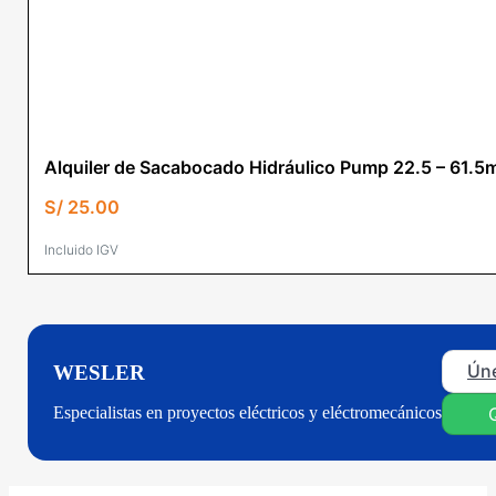
Alquiler de Sacabocado Hidráulico Pump 22.5 – 61.
S/
25.00
Incluido IGV
Úne
WESLER
Especialistas en proyectos eléctricos y eléctromecánicos