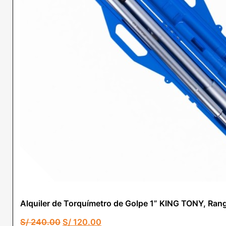
Alquiler de Torquímetro de Golpe 1” KING TONY, Ran
El
El
S/
240.00
S/
120.00