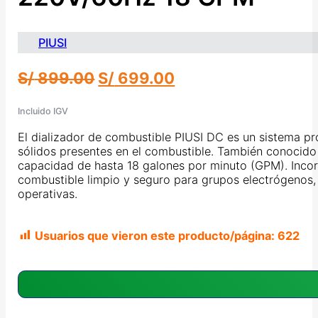
PIUSI
El
El
S/
899.00
S/
699.00
precio
precio
original
actual
Incluido IGV
era:
es:
El dializador de combustible PIUSI DC es un sistema pro
S/ 899.00.
S/ 699.00.
sólidos presentes en el combustible. También conocido
capacidad de hasta 18 galones por minuto (GPM). Incorp
combustible limpio y seguro para grupos electrógenos, 
operativas.
Usuarios que vieron este producto/página:
622