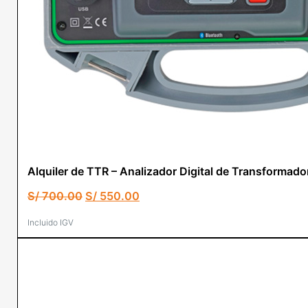
Alquiler de TTR – Analizador Digital de Transform
El
El
S/
700.00
S/
550.00
precio
precio
original
actual
Incluido IGV
era:
es:
S/ 700.00.
S/ 550.00.