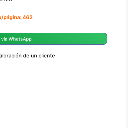
o/página:
462
r vía WhatsApp
aloración de un cliente