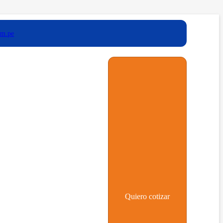
om.pe
Quiero cotizar