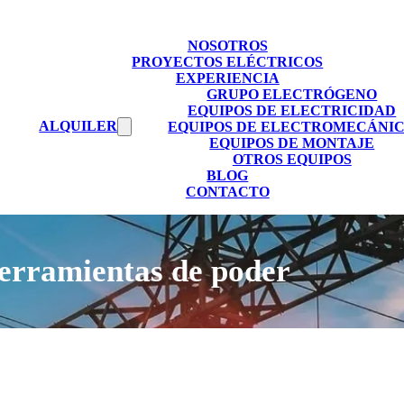
NOSOTROS
PROYECTOS ELÉCTRICOS
EXPERIENCIA
GRUPO ELECTRÓGENO
EQUIPOS DE ELECTRICIDAD
ALQUILER
EQUIPOS DE ELECTROMECÁNI
EQUIPOS DE MONTAJE
OTROS EQUIPOS
BLOG
CONTACTO
erramientas de poder