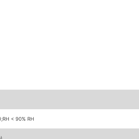
F);RH < 90% RH
e)