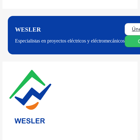
Úne
WESLER
Especialistas en proyectos eléctricos y eléctromecánicos