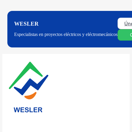
Úne
WESLER
Especialistas en proyectos eléctricos y eléctromecánicos