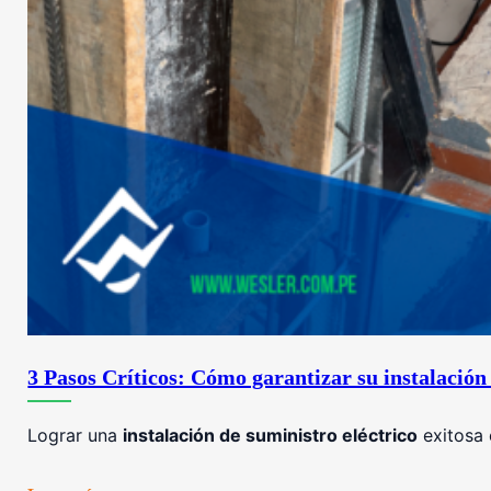
3 Pasos Críticos: Cómo garantizar su instalación 
Lograr una
instalación de suministro eléctrico
exitosa 