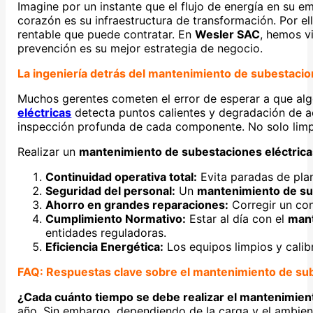
Imagine por un instante que el flujo de energía en su emp
corazón es su infraestructura de transformación. Por ell
rentable que puede contratar. En
Wesler SAC
, hemos v
prevención es su mejor estrategia de negocio.
La ingeniería detrás del mantenimiento de subestacio
Muchos gerentes cometen el error de esperar a que algo
eléctricas
detecta puntos calientes y degradación de ace
inspección profunda de cada componente. No solo limpi
Realizar un
mantenimiento de subestaciones eléctrica
Continuidad operativa total:
Evita paradas de pla
Seguridad del personal:
Un
mantenimiento de su
Ahorro en grandes reparaciones:
Corregir un co
Cumplimiento Normativo:
Estar al día con el
mant
entidades reguladoras.
Eficiencia Energética:
Los equipos limpios y calib
FAQ: Respuestas clave sobre el mantenimiento de sub
¿Cada cuánto tiempo se debe realizar el mantenimien
año. Sin embargo, dependiendo de la carga y el ambie