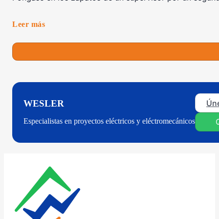
Leer más
Úne
WESLER
Especialistas en proyectos eléctricos y eléctromecánicos