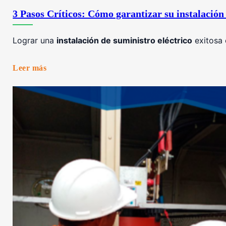
3 Pasos Críticos: Cómo garantizar su instalación 
Lograr una
instalación de suministro eléctrico
exitosa 
Leer más