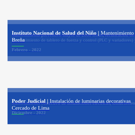
Instituto Nacional de Salud del Niño |
Mantenimiento c
Mantenimiento preventivo mayor de 2000 horas, rectificación de c
Breña
mantenimiento de tablero de fuerza y control (PLC y variadores) 
Febrero - 2022
Poder Judicial |
Instalación de luminarias decorativas
Mantenimiento correctivo de instalaciones eléctricas, tomacorrien
Cercado de Lima
Diciembre - 2022