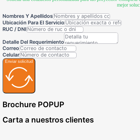
mejor soluc
Nombres Y Apellidos
Ubicación Para El Servicio
RUC / DNI
Detalle Del Requerimiento
Correo
Celular
Enviar solicitud
Brochure POPUP
Carta a nuestros clientes