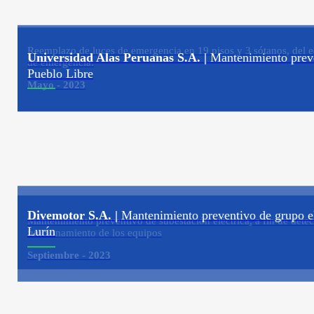
Reemplazo de luces de emergencia en 19 pisos y 3 sótanos, del ed
Universidad Alas Peruanas S.A. |
Mantenimiento preven
de emergencia.
Pueblo Libre
Mayo - 2023
Divemotor S.A. |
Mantenimiento preventivo de grupo e
Mantenimiento preventivo de subestación eléctrica, a fin de detecta
Lurín
funcionamiento de los equipos
Septiembre - 2023