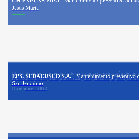
CH.PNP.LNS.PIP-1 |
Mantenimiento preventivo del s
Jesús María
El mantenimiento preventivo de un sistema de extracción de monóxi
EPS. SEDACUSCO S.A. |
Mantenimiento preventivo d
esta sede. Además, este proceso asegura que los equipos operen 
San Jerónimo
Diciembre - 2022