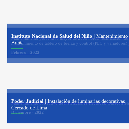
Instituto Nacional de Salud del Niño |
Mantenimiento c
Mantenimiento preventivo mayor de 2000 horas, rectificación de c
Breña
mantenimiento de tablero de fuerza y control (PLC y variadores) 
Febrero - 2022
Poder Judicial |
Instalación de luminarias decorativas
Mantenimiento correctivo de instalaciones eléctricas, tomacorrien
Cercado de Lima
Diciembre - 2022