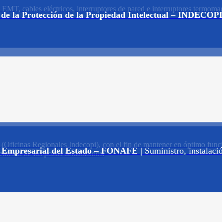
t EMT, cables eléctricos, interruptores de pared e interruptores termoma
 de la Protección de la Propiedad Intelectual – INDECOPI
(Oficinas Regionales Indecopi), con el fin de mantener en óptimo funcio
d Empresarial del Estado – FONAFE |
Suministro, instalaci
dición de los pozos actualizados.