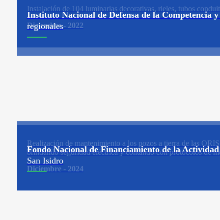
Instalación de 104 luminarias decorativas, rieles, tubos condui
Instituto Nacional de Defensa de la Competencia y
Diciembre - 2022
regionales
Realización de mantenimiento a los pozos a tierra de las ORIS 
Fondo Nacional de Financiamiento de la Activida
brindando seguridad eléctrica y contando con protocolos de me
San Isidro
Diciembre - 2024