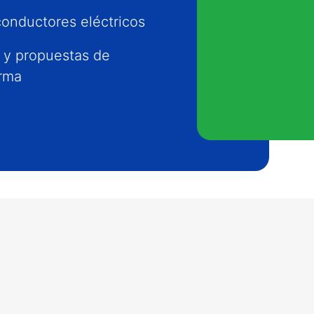
conductores eléctricos
970Kw
 y propuestas de
orma