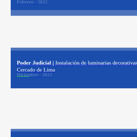
Febrero - 2022
Poder Judicial |
Instalación de luminarias decorativa
Mantenimiento correctivo de instalaciones eléctricas, tomacorri
Cercado de Lima
Diciembre - 2022