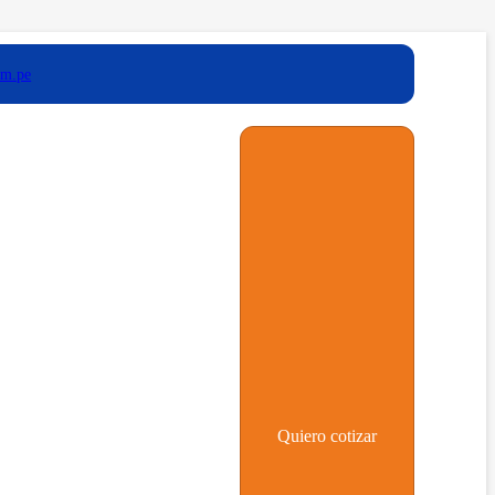
om.pe
Quiero cotizar