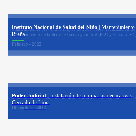
Instituto Nacional de Salud del Niño |
Mantenimiento c
Mantenimiento preventivo mayor de 2000 horas, rectificación de c
Breña
mantenimiento de tablero de fuerza y control (PLC y variadores) 
Febrero - 2022
Poder Judicial |
Instalación de luminarias decorativas
Mantenimiento correctivo de instalaciones eléctricas, tomacorrien
Cercado de Lima
Diciembre - 2022