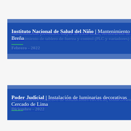
Instituto Nacional de Salud del Niño |
Mantenimiento c
Mantenimiento preventivo mayor de 2000 horas, rectificación de c
Breña
mantenimiento de tablero de fuerza y control (PLC y variadores) 
Febrero - 2022
Poder Judicial |
Instalación de luminarias decorativas
Mantenimiento correctivo de instalaciones eléctricas, tomacorrien
Cercado de Lima
Diciembre - 2022