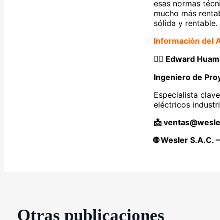
esas normas técni
mucho más rentabl
sólida y rentable.
Información del 
👷‍♂️ Edward Hua
Ingeniero de Pro
Especialista clav
eléctricos industri
📩 ventas@wesle
🌐 Wesler S.A.C. 
Otras publicaciones