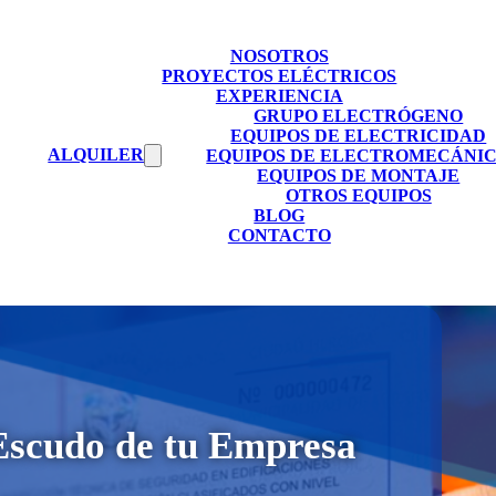
NOSOTROS
PROYECTOS ELÉCTRICOS
EXPERIENCIA
GRUPO ELECTRÓGENO
EQUIPOS DE ELECTRICIDAD
ALQUILER
EQUIPOS DE ELECTROMECÁNI
EQUIPOS DE MONTAJE
OTROS EQUIPOS
BLOG
CONTACTO
 Escudo de tu Empresa