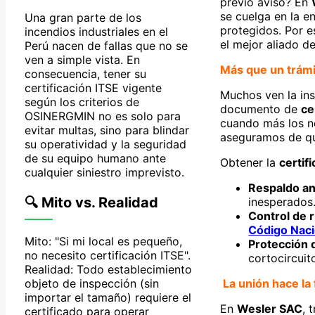
previo aviso? En
se cuelga en la en
Una gran parte de los
protegidos. Por 
incendios industriales en el
el mejor aliado d
Perú nacen de fallas que no se
ven a simple vista. En
Más que un trámi
consecuencia, tener su
certificación ITSE vigente
Muchos ven la ins
según los criterios de
documento de
ce
OSINERGMIN no es solo para
cuando más los ne
evitar multas, sino para blindar
aseguramos de que
su operatividad y la seguridad
de su equipo humano ante
Obtener la
certif
cualquier siniestro imprevisto.
Respaldo ant
🔍 Mito vs. Realidad
inesperados
Control de r
Código Naci
Mito: "Si mi local es pequeño,
Protección 
no necesito certificación ITSE".
cortocircuit
Realidad: Todo establecimiento
objeto de inspección (sin
La unión hace la
importar el tamaño) requiere el
En
Wesler SAC
, 
certificado para operar