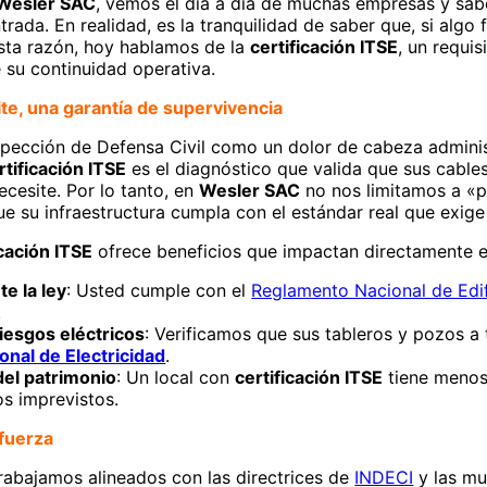
Wesler SAC
, vemos el día a día de muchas empresas y sab
trada. En realidad, es la tranquilidad de saber que, si algo 
esta razón, hoy hablamos de la
certificación ITSE
, un requi
e su continuidad operativa.
te, una garantía de supervivencia
pección de Defensa Civil como un dolor de cabeza administ
rtificación ITSE
es el diagnóstico que valida que sus cables
cesite. Por lo tanto, en
Wesler SAC
no nos limitamos a «pr
 su infraestructura cumpla con el estándar real que exige
icación ITSE
ofrece beneficios que impactan directamente en
e la ley
: Usted cumple con el
Reglamento Nacional de Edi
.
iesgos eléctricos
: Verificamos que sus tableros y pozos a t
onal de Electricidad
.
del patrimonio
: Un local con
certificación ITSE
tiene menos 
os imprevistos.
 fuerza
trabajamos alineados con las directrices de
INDECI
y las mu