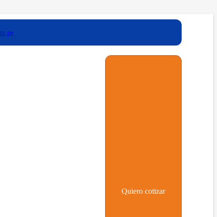
om.pe
Quiero cotizar