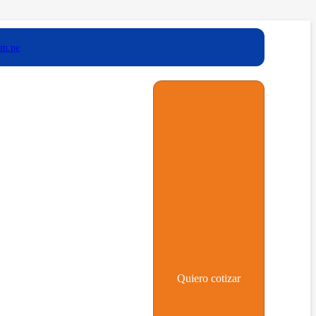
om.pe
Quiero cotizar