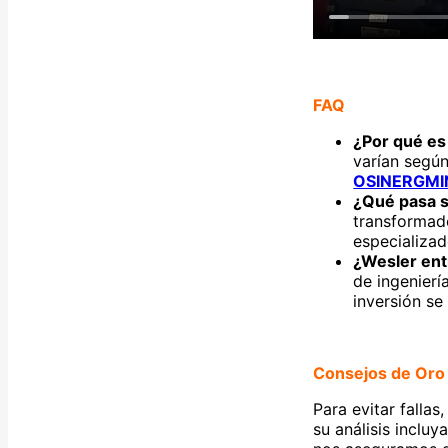
FAQ
¿Por qué es
varían según
OSINERGMI
¿Qué pasa s
transformado
especializ
¿Wesler ent
de ingenierí
inversión se
Consejos de Oro
Para evitar falla
su análisis inclu