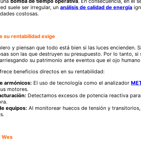
e una
bomba de tiempo operativa
. En consecuencia, en el s
red suele ser irregular, un
análisis de calidad de energía
ign
idades costosas.
e su rentabilidad exige
lero y piensan que todo está bien si las luces encienden. S
osas son las que destruyen su presupuesto. Por lo tanto, si
 arriesgando su patrimonio ante eventos que el ojo humano
frece beneficios directos en su rentabilidad:
e armónicos:
El uso de tecnología como el analizador
MET
sus motores.
acturación:
Detectamos excesos de potencia reactiva para 
ora.
de equipos:
Al monitorear huecos de tensión y transitorios
s.
n Wes