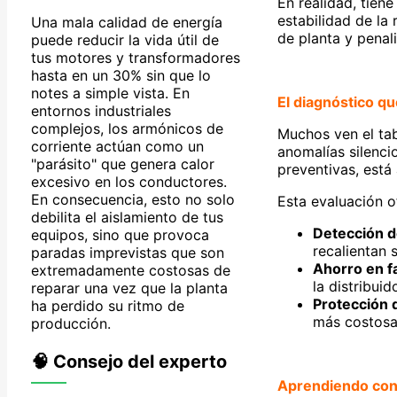
En realidad, tien
estabilidad de la 
Una mala calidad de energía
de planta y penal
puede reducir la vida útil de
tus motores y transformadores
hasta en un 30% sin que lo
notes a simple vista. En
El diagnóstico qu
entornos industriales
complejos, los armónicos de
Muchos ven el tab
corriente actúan como un
anomalías silenci
"parásito" que genera calor
preventivas, está
excesivo en los conductores.
En consecuencia, esto no solo
Esta evaluación o
debilita el aislamiento de tus
Detección d
equipos, sino que provoca
recalientan 
paradas imprevistas que son
Ahorro en f
extremadamente costosas de
la distribuid
reparar una vez que la planta
Protección 
ha perdido su ritmo de
más costosa
producción.
🧠 Consejo del experto
Aprendiendo co