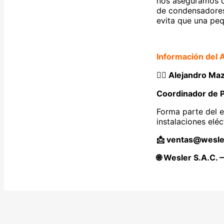
nos aseguramos de
de condensadores.
evita que una pequ
Información del 
👷‍♂️ Alejandro Ma
Coordinador de 
Forma parte del e
instalaciones eléc
📩 ventas@wesle
🌐 Wesler S.A.C. 