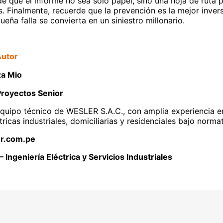
 que el informe no sea solo papel, sino una hoja de ruta p
 Finalmente, recuerde que la prevención es la mejor invers
eña falla se convierta en un siniestro millonario.
Autor
za Mio
Proyectos Senior
quipo técnico de WESLER S.A.C., con amplia experiencia en
tricas industriales, domiciliarias y residenciales bajo norma
r.com.pe
— Ingeniería Eléctrica y Servicios Industriales